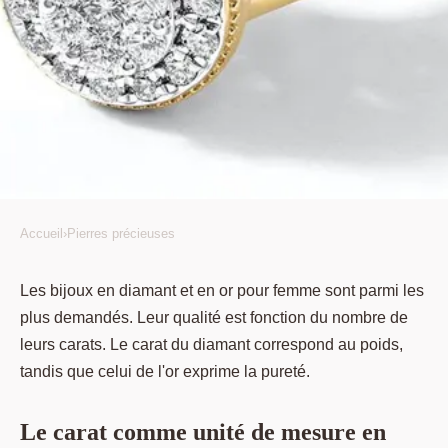
Accueil
›
Pierres précieuses
PIERRES PRÉCIEUSES
Le carat : une mesure qui
Les bijoux en diamant et en or pour femme sont parmi les
plus demandés. Leur qualité est fonction du nombre de
s'applique au diamant et à l'or
leurs carats. Le carat du diamant correspond au poids,
tandis que celui de l'or exprime la pureté.
Roch
•
27 juin 2021
•
2 min de lecture
Le carat comme unité de mesure en